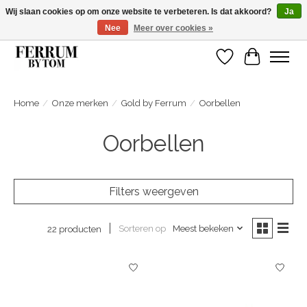
Wij slaan cookies op om onze website te verbeteren. Is dat akkoord?
Ja
Nee
Meer over cookies »
Wij zijn gelsoten van 14 tm 18 februari
Verlanglijst
Winkelwa
Home
/
Onze merken
/
Gold by Ferrum
/
Oorbellen
Oorbellen
Filters weergeven
Sorteren op
Meest bekeken
22 producten