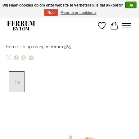
Wij slaan cookies op om onze website te verbeteren. Is dat akkoord?
Ja
Nee
Meer over cookies »
Wij zijn gelsoten van 14 tm 18 februari
Verlanglijst
Winkelwa
Home
/
klapoorringen 10mm 585
Product image slideshow Items