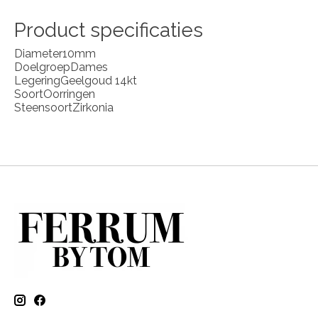
Product specificaties
Diameter
10mm
Doelgroep
Dames
Legering
Geelgoud 14kt
Soort
Oorringen
Steensoort
Zirkonia