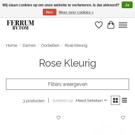
Wij slaan cookies op om onze website te verbeteren. Is dat akkoord?
Ja
Nee
Meer over cookies »
Wij zijn gelsoten van 14 tm 18 februari
Verlanglijst
Winkelwa
Home
/
Dames
/
Oorbellen
/
Rose Kleurig
Rose Kleurig
Filters weergeven
Sorteren op
Meest bekeken
3 producten