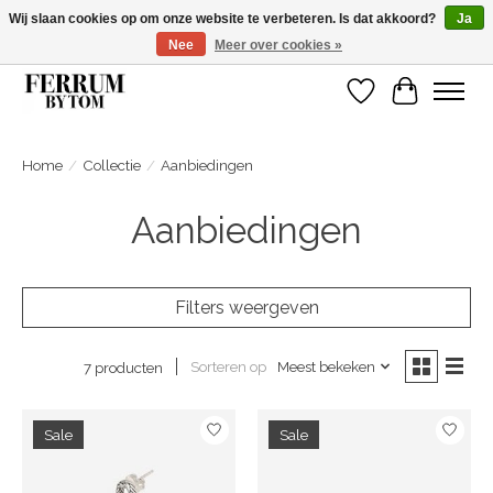
Wij slaan cookies op om onze website te verbeteren. Is dat akkoord?
Ja
Nee
Meer over cookies »
Wij zijn gelsoten van 14 tm 18 februari
Verlanglijst
Winkelwa
Home
/
Collectie
/
Aanbiedingen
Aanbiedingen
Filters weergeven
Sorteren op
Meest bekeken
7 producten
Sale
Sale