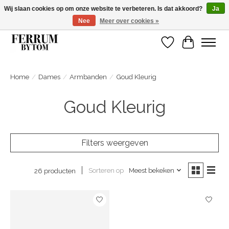
Wij slaan cookies op om onze website te verbeteren. Is dat akkoord?
Ja
Nee
Meer over cookies »
Wij zijn gelsoten van 14 tm 18 februari
Verlanglijst
Winkelwa
Home
/
Dames
/
Armbanden
/
Goud Kleurig
Goud Kleurig
Filters weergeven
Sorteren op
Meest bekeken
26 producten