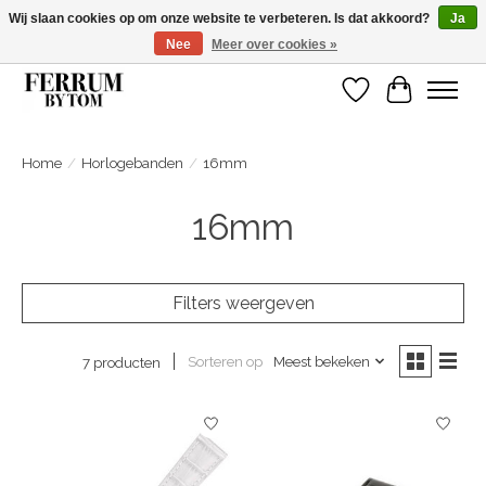
Wij slaan cookies op om onze website te verbeteren. Is dat akkoord?
Ja
Nee
Meer over cookies »
Wij zijn gelsoten van 14 tm 18 februari
Verlanglijst
Winkelwa
Home
/
Horlogebanden
/
16mm
16mm
Filters weergeven
Sorteren op
Meest bekeken
7 producten