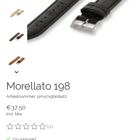
Morellato 198
Artikelnummer: pmx019bolle22
€37,50
Incl. btw
(0)
De beoordeling van dit product is
0
van de 5
Op voorraad