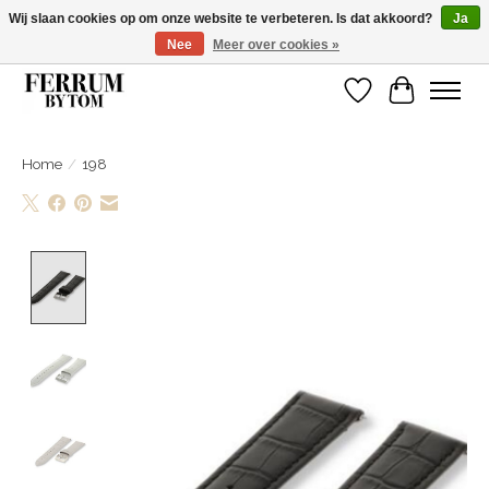
Wij slaan cookies op om onze website te verbeteren. Is dat akkoord?
Ja
Nee
Meer over cookies »
Wij zijn gelsoten van 14 tm 18 februari
Verlanglijst
Winkelwa
Home
/
198
Product image slideshow Items