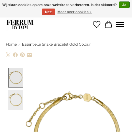
Wij slaan cookies op om onze website te verbeteren. Is dat akkoord?
Ja
Nee
Meer over cookies »
Wij zijn gelsoten van 14 tm 18 februari
Verlanglijst
Winkelwa
Home
/
Essentielle Snake Bracelet Gold Colour
Product image slideshow Items