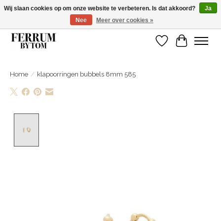
Wij slaan cookies op om onze website te verbeteren. Is dat akkoord?
Ja
Nee
Meer over cookies »
Wij zijn gelsoten van 14 tm 18 februari
Verlanglijst
Winkelwa
Home
/
klapoorringen bubbels 8mm 585
Product image slideshow Items