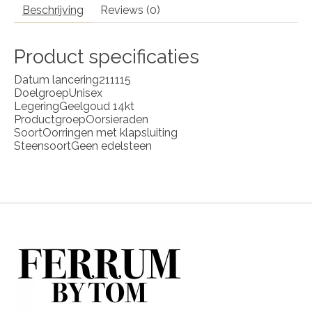
Beschrijving
Reviews (0)
Product specificaties
Datum lancering
211115
Doelgroep
Unisex
Legering
Geelgoud 14kt
Productgroep
Oorsieraden
Soort
Oorringen met klapsluiting
Steensoort
Geen edelsteen