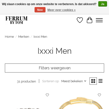
Wij slaan cookies op om onze website te verbeteren. Is dat akkoord?
Ja
Nee
Meer over cookies »
Wij zijn gelsoten van 14 tm 18 februari
Verlanglijst
Winkelwa
Home
/
Merken
/
Ixxxi Men
Ixxxi Men
Filters weergeven
Sorteren op
Meest bekeken
31 producten