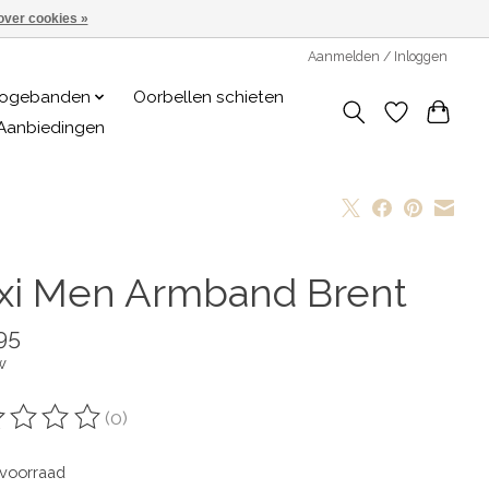
over cookies »
Aanmelden / Inloggen
logebanden
Oorbellen schieten
Aanbiedingen
xxi Men Armband Brent
95
w
(0)
oordeling van dit product is
0
van de 5
voorraad