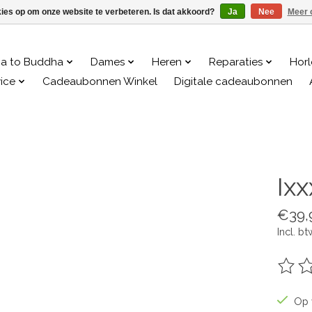
kies op om onze website te verbeteren. Is dat akkoord?
Ja
Nee
Meer 
a to Buddha
Dames
Heren
Reparaties
Hor
ice
Cadeaubonnen Winkel
Digitale cadeaubonnen
Ix
€39,
Incl. bt
De be
Op 