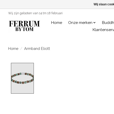
Wij slaan coo
Wij zijn gelsoten van 14 tm 18 februari
Home
Onze merken
Buddh
Klantenserv
Home
/
Armband Eliott
Product image slideshow Items