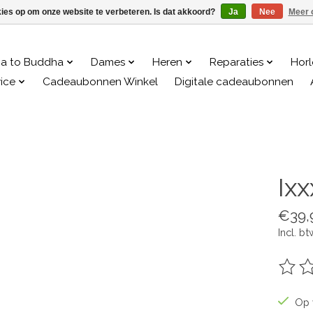
kies op om onze website te verbeteren. Is dat akkoord?
Ja
Nee
Meer 
a to Buddha
Dames
Heren
Reparaties
Hor
ice
Cadeaubonnen Winkel
Digitale cadeaubonnen
Ix
€39,
Incl. bt
De be
Op 