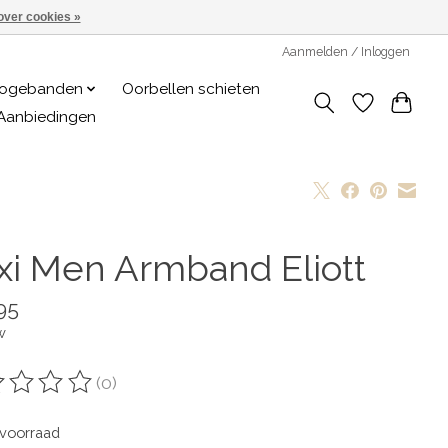
over cookies »
Aanmelden / Inloggen
logebanden
Oorbellen schieten
Aanbiedingen
xxi Men Armband Eliott
95
w
(0)
oordeling van dit product is
0
van de 5
voorraad