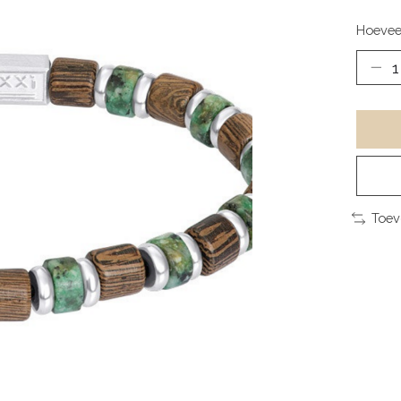
Hoevee
Toev