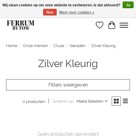
Wij slaan cookies op om onze website te verbeteren. Is dat akkoord?
Ja
Nee
Meer over cookies »
Wij zijn gelsoten van 14 tm 18 februari
Verlanglijst
Winkelwa
Home
/
Onze merken
/
Cluse
/
Sieraden
/
Zilver Kleurig
Zilver Kleurig
Filters weergeven
Sorteren op
Meest bekeken
0 producten
Geen producten gevonden!