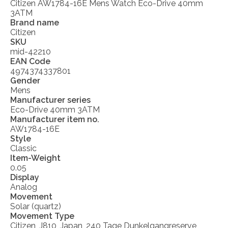
Citizen AW1784-16E Mens Watch Eco-Drive 40mm
3ATM
Brand name
Citizen
SKU
mid-42210
EAN Code
4974374337801
Gender
Mens
Manufacturer series
Eco-Drive 40mm 3ATM
Manufacturer item no.
AW1784-16E
Style
Classic
Item-Weight
0.05
Display
Analog
Movement
Solar (quartz)
Movement Type
Citizen, J810, Japan, 240 Tage Dunkelgangreserve