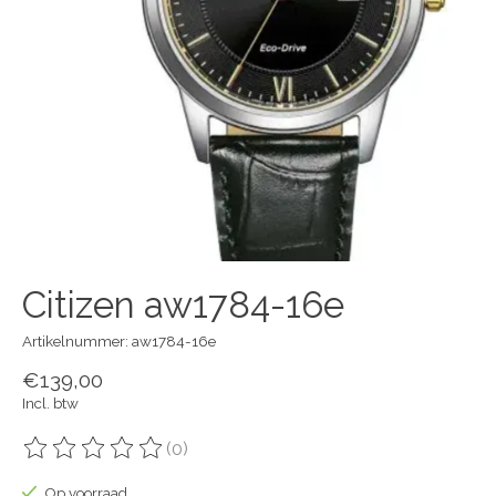
Citizen aw1784-16e
Artikelnummer: aw1784-16e
€139,00
Incl. btw
(0)
De beoordeling van dit product is
0
van de 5
Op voorraad