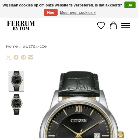
Wij slaan cookies op om onze website te verbeteren. Is dat akkoord?
Ja
Nee
Meer over cookies »
Wij zijn gelsoten van 14 tm 18 februari
Verlanglijst
Winkelwa
Home
/
aw1784-16e
Product image slideshow Items