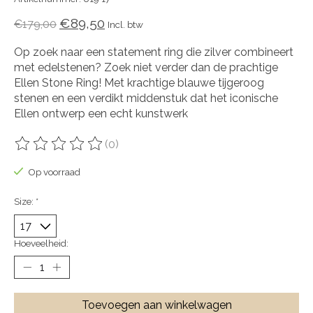
€89,50
€179,00
Incl. btw
Op zoek naar een statement ring die zilver combineert
met edelstenen? Zoek niet verder dan de prachtige
Ellen Stone Ring! Met krachtige blauwe tijgeroog
stenen en een verdikt middenstuk dat het iconische
Ellen ontwerp een echt kunstwerk
(0)
De beoordeling van dit product is
0
van de 5
Op voorraad
Size:
*
Hoeveelheid:
Toevoegen aan winkelwagen