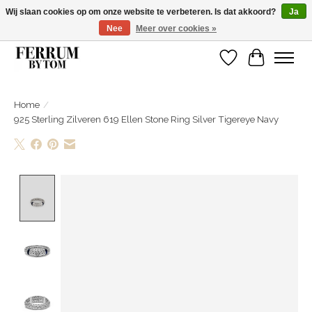
Wij slaan cookies op om onze website te verbeteren. Is dat akkoord?
Ja
Nee
Meer over cookies »
Wij zijn gelsoten van 14 tm 18 februari
Verlanglijst
Winkelwa
Home
/
925 Sterling Zilveren 619 Ellen Stone Ring Silver Tigereye Navy
Product image slideshow Items