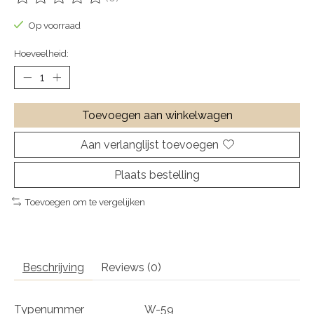
De beoordeling van dit product is
0
van de 5
Op voorraad
Hoeveelheid:
Toevoegen aan winkelwagen
Aan verlanglijst toevoegen
Plaats bestelling
Toevoegen om te vergelijken
Beschrijving
Reviews (0)
Typenummer
W-59