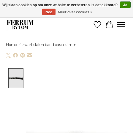
Wij slaan cookies op om onze website te verbeteren. Is dat akkoord?
Ja
Nee
Meer over cookies »
Wij zijn gelsoten van 14 tm 18 februari
Verlanglijst
Winkelwa
Home
/
zwart stalen band casio 12mm
Product image slideshow Items