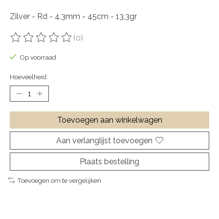
Zilver - Rd - 4.3mm - 45cm - 13,3gr
(0)
De beoordeling van dit product is
0
van de 5
Op voorraad
Hoeveelheid:
Toevoegen aan winkelwagen
Aan verlanglijst toevoegen
Plaats bestelling
Toevoegen om te vergelijken