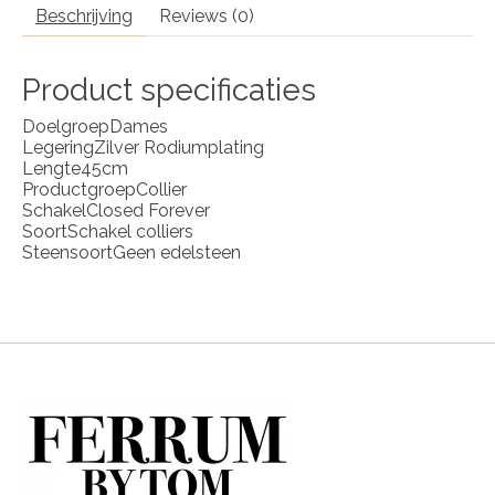
Beschrijving
Reviews (0)
Product specificaties
Doelgroep
Dames
Legering
Zilver Rodiumplating
Lengte
45cm
Productgroep
Collier
Schakel
Closed Forever
Soort
Schakel colliers
Steensoort
Geen edelsteen