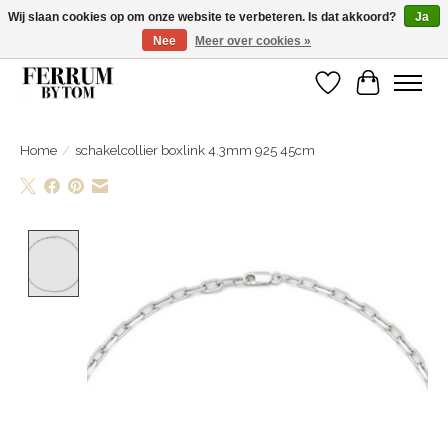
Wij slaan cookies op om onze website te verbeteren. Is dat akkoord?
Ja
Nee
Meer over cookies »
Wij zijn gelsoten van 14 tm 18 februari
Verlanglijst
Winkelwa
Home
/
schakelcollier boxlink 4.3mm 925 45cm
Product image slideshow Items