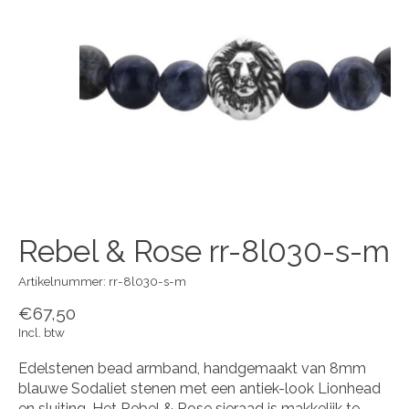
Rebel & Rose rr-8l030-s-m
Artikelnummer: rr-8l030-s-m
€67,50
Incl. btw
Edelstenen bead armband, handgemaakt van 8mm
blauwe Sodaliet stenen met een antiek-look Lionhead
en sluiting. Het Rebel & Rose sieraad is makkelijk te