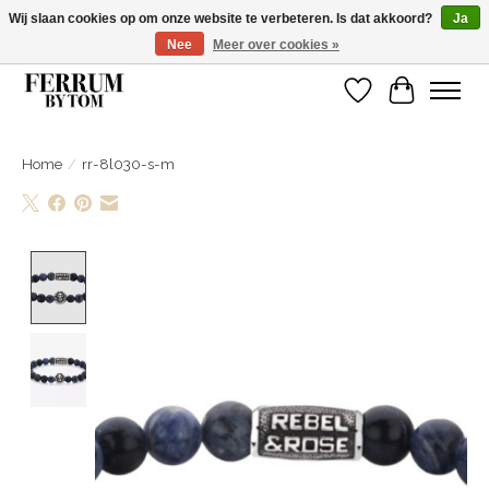
Wij slaan cookies op om onze website te verbeteren. Is dat akkoord?
Ja
Nee
Meer over cookies »
Wij zijn gelsoten van 14 tm 18 februari
Verlanglijst
Winkelwa
Home
/
rr-8l030-s-m
Product image slideshow Items