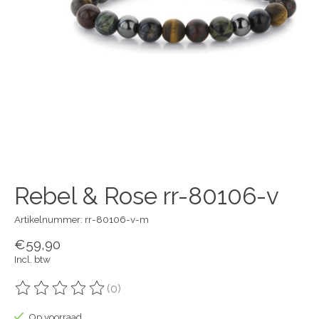
Rebel & Rose rr-80106-v
Artikelnummer: rr-80106-v-m
€59,90
Incl. btw
(0)
De beoordeling van dit product is
0
van de 5
Op voorraad