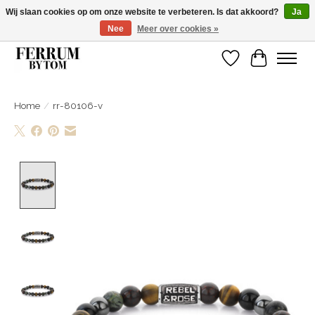
Wij slaan cookies op om onze website te verbeteren. Is dat akkoord?
Ja
Nee
Meer over cookies »
Wij zijn gelsoten van 14 tm 18 februari
Verlanglijst
Winkelwa
Home
/
rr-80106-v
Product image slideshow Items