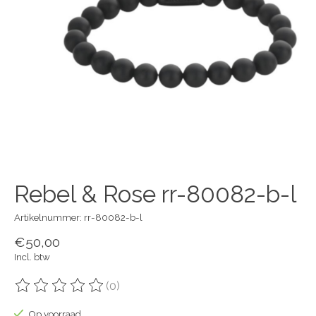
Rebel & Rose rr-80082-b-l
Artikelnummer: rr-80082-b-l
€50,00
Incl. btw
(0)
De beoordeling van dit product is
0
van de 5
Op voorraad