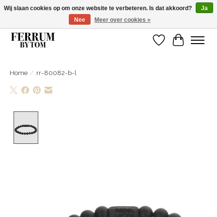
Wij slaan cookies op om onze website te verbeteren. Is dat akkoord?
Ja
Nee
Meer over cookies »
Wij zijn gelsoten van 14 tm 18 februari
Verlanglijst
Winkelwa
Home
/
rr-80082-b-l
Product image slideshow Items