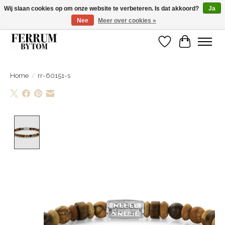
Wij slaan cookies op om onze website te verbeteren. Is dat akkoord?
Ja
Nee
Meer over cookies »
Wij zijn gelsoten van 14 tm 18 februari
Verlanglijst
Winkelwa
Home
/
rr-60151-s
Product image slideshow Items