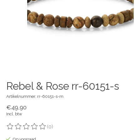
Rebel & Rose rr-60151-s
Artikelnummer: rr-60151-s-m
€49,90
Incl. btw
(0)
De beoordeling van dit product is
0
van de 5
Op voorraad