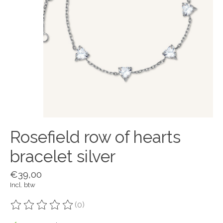
Rosefield row of hearts
bracelet silver
€39,00
Incl. btw
(0)
De beoordeling van dit product is
0
van de 5