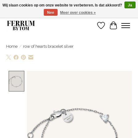
Wij slaan cookies op om onze website te verbeteren. Is dat akkoord?
Ja
Nee
Meer over cookies »
Wij zijn gelsoten van 14 tm 18 februari
Verlanglijst
Winkelwa
Home
/
row of hearts bracelet silver
Product image slideshow Items