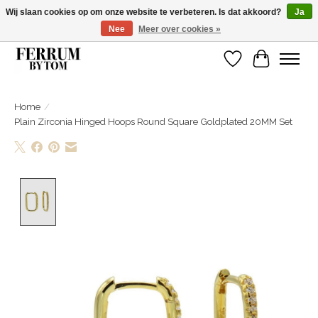
Wij slaan cookies op om onze website te verbeteren. Is dat akkoord?
Ja
Nee
Meer over cookies »
Wij zijn gelsoten van 14 tm 18 februari
Verlanglijst
Winkelwa
Home
/
Plain Zirconia Hinged Hoops Round Square Goldplated 20MM Set
Product image slideshow Items