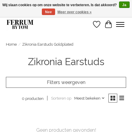
Wij slaan cookies op om onze website te verbeteren. Is dat akkoord?
Ja
Nee
Meer over cookies »
Wij zijn gelsoten van 14 tm 18 februari
Verlanglijst
Winkelwa
Home
/
Zikronia Earstuds Goldplated
Zikronia Earstuds
Filters weergeven
Sorteren op
Meest bekeken
0 producten
Geen producten gevonden!