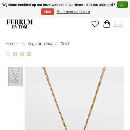
Wij slaan cookies op om onze website te verbeteren. Is dat akkoord?
Ja
Nee
Meer over cookies »
Wij zijn gelsoten van 14 tm 18 februari
Verlanglijst
Winkelwa
Home
/
NL Vegvisir pendant - Gold
Product image slideshow Items