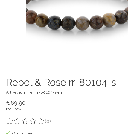
Rebel & Rose rr-80104-s
Artikelnummer: rr-80104-s-m
€69,90
Incl. btw
(0)
De beoordeling van dit product is
0
van de 5
Op voorraad