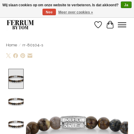
Wij slaan cookies op om onze website te verbeteren. Is dat akkoord?
Ja
Nee
Meer over cookies »
Wij zijn gelsoten van 14 tm 18 februari
Verlanglijst
Winkelwa
Home
/
rr-80104-s
Product image slideshow Items