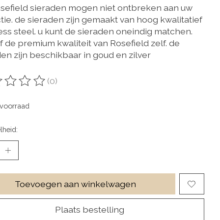
sefield sieraden mogen niet ontbreken aan uw
tie. de sieraden zijn gemaakt van hoog kwalitatief
less steel. u kunt de sieraden oneindig matchen.
 de premium kwaliteit van Rosefield zelf. de
en zijn beschikbaar in goud en zilver
(0)
oordeling van dit product is
0
van de 5
voorraad
lheid:
Toevoegen aan winkelwagen
Plaats bestelling