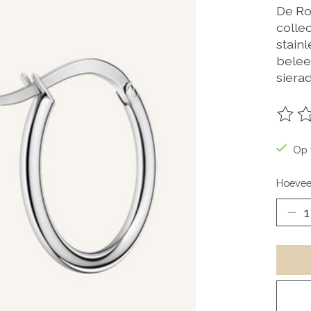
De Ro
collec
stain
beleef
sierad
De be
Op 
Hoevee