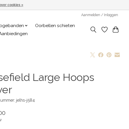
over cookies »
Aanmelden / Inloggen
logebanden
Oorbellen schieten
Aanbiedingen
sefield Large Hoops
ver
nummer: jelhs-j584
00
w