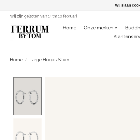
Wij slaan coo
Wij zijn gelsoten van 14 tm 18 februari
Home
Onze merken
Buddh
Klantenserv
Home
/
Large Hoops Silver
Product image slideshow Items