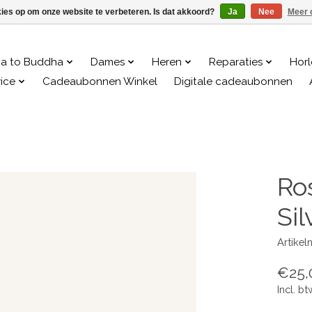
kies op om onze website te verbeteren. Is dat akkoord?
Ja
Nee
Meer 
a to Buddha
Dames
Heren
Reparaties
Hor
ice
Cadeaubonnen Winkel
Digitale cadeaubonnen
Ro
Sil
Artikel
€25,
Incl. bt