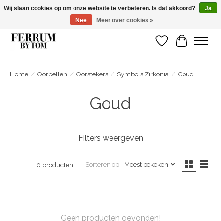
Wij slaan cookies op om onze website te verbeteren. Is dat akkoord?
Ja
Nee
Meer over cookies »
Wij zijn gelsoten van 14 tm 18 februari
Verlanglijst
Winkelwa
Home
/
Oorbellen
/
Oorstekers
/
Symbols Zirkonia
/
Goud
Goud
Filters weergeven
Sorteren op
Meest bekeken
0 producten
Geen producten gevonden!