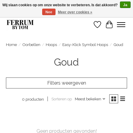
Wij slaan cookies op om onze website te verbeteren. Is dat akkoord?
Ja
Nee
Meer over cookies »
Wij zijn gelsoten van 14 tm 18 februari
Verlanglijst
Winkelwa
Home
/
Oorbellen
/
Hoops
/
Easy-Klick Symbol Hoops
/
Goud
Goud
Filters weergeven
Sorteren op
Meest bekeken
0 producten
Geen producten gevonden!