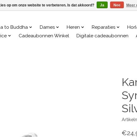
kies op om onze website te verbeteren. Is dat akkoord?
Ja
Nee
Meer 
a to Buddha
Dames
Heren
Reparaties
Hor
ice
Cadeaubonnen Winkel
Digitale cadeaubonnen
Ka
Sy
Sil
Artike
€24,