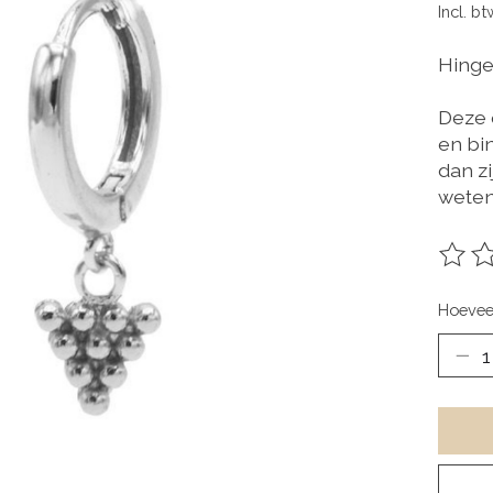
Incl. bt
Hinge
Deze 
en bin
dan zi
weten
De be
Hoevee