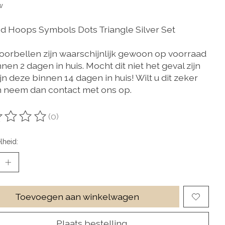
w
d Hoops Symbols Dots Triangle Silver Set
oorbellen zijn waarschijnlijk gewoon op voorraad
nen 2 dagen in huis. Mocht dit niet het geval zijn
jn deze binnen 14 dagen in huis! Wilt u dit zeker
 neem dan contact met ons op.
(0)
oordeling van dit product is
0
van de 5
lheid:
Toevoegen aan winkelwagen
Plaats bestelling