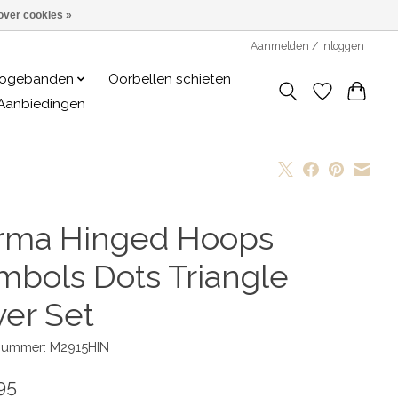
over cookies »
Aanmelden / Inloggen
logebanden
Oorbellen schieten
Aanbiedingen
rma Hinged Hoops
mbols Dots Triangle
ver Set
lnummer: M2915HIN
95