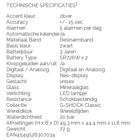
1
TECHNISCHE SPECIFICATIES
Accent kleur
zilver
Accuracy
+/- 15 sec
Alarmen
5 alarmen per dag
Automatische kalender
Ja
Materiaal Band
Resinarmband
Basis kleur
zwart
Batterijduur
3 Jaren
Battery Type
SR726W x 2
Knopgeluiden aan/uit
Ja
Digitaal / Analoog
Digitaal en Analoog
Display
Neo-display
Geslacht
unisex
Glass
Mineraalglas
Verlichting
LED lampje
Resistance
Schokbestendig
Collectie
G-SHOCK Classic
Wereldklok
Wereldtijden
Waterdichtheid
20 bar
Afmetingen (H x B x D)
49,3 mm x 44,4 mm x 11,8 mm
Gewicht
72 g
EAN
4549526307034