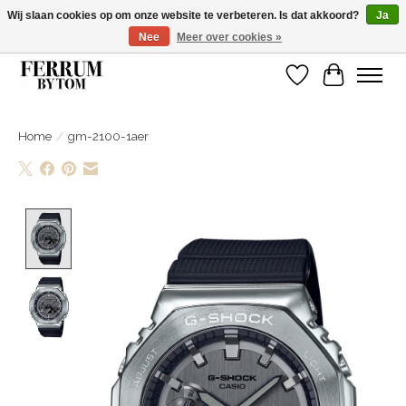
Wij slaan cookies op om onze website te verbeteren. Is dat akkoord?
Ja
Nee
Meer over cookies »
Wij zijn gelsoten van 14 tm 18 februari
Verlanglijst
Winkelwa
Home
/
gm-2100-1aer
Product image slideshow Items