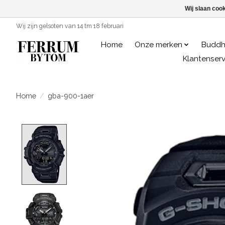
Wij slaan coo
Wij zijn gelsoten van 14 tm 18 februari
Home
Onze merken
Buddh
Klantenserv
Home
/
gba-900-1aer
Product image slideshow Items