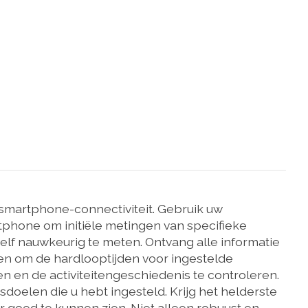
smartphone-connectiviteit. Gebruik uw
hone om initiële metingen van specifieke
elf nauwkeurig te meten. Ontvang alle informatie
gen om de hardlooptijden voor ingestelde
 en de activiteitengeschiedenis te controleren.
gsdoelen die u hebt ingesteld. Krijg het helderste
r goed te kunnen zien. Niet alleen robuust en