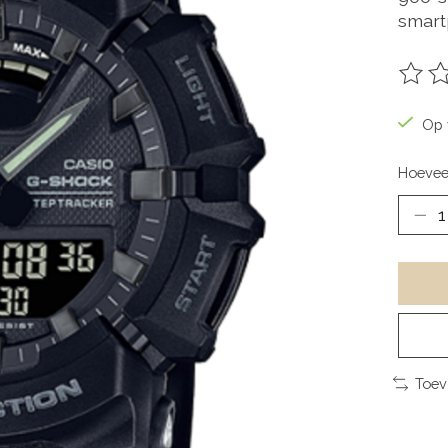
smart
De be
Op 
Hoevee
Toev