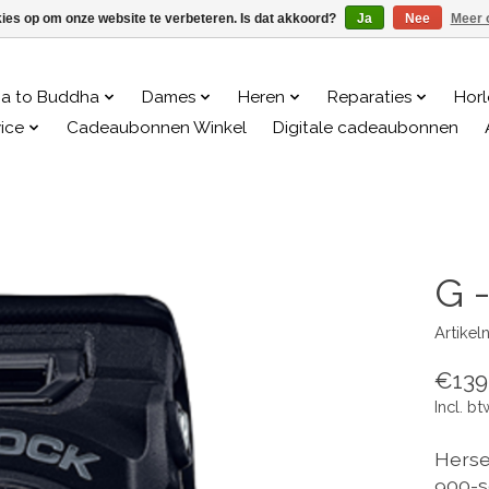
kies op om onze website te verbeteren. Is dat akkoord?
Ja
Nee
Meer 
a to Buddha
Dames
Heren
Reparaties
Hor
ice
Cadeaubonnen Winkel
Digitale cadeaubonnen
G 
Artike
€139
Incl. bt
Herse
900-s