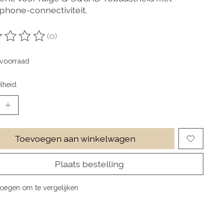
phone-connectiviteit.
(0)
oordeling van dit product is
0
van de 5
voorraad
lheid:
Toevoegen aan winkelwagen
Plaats bestelling
oegen om te vergelijken