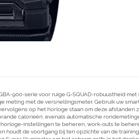
 GBA-900-serie voor ruige G-SQUAD-robuustheid met 
 meting met de versnellingsmeter. Gebruik uw smartp
vervolgens op het horloge staan om deze afstanden z
rbrande calorieën, evenals automatische rondemetin
orloge-instellingen te beheren, work-outs te beheren
r en houdt de voortgang bij ten opzichte van de trainin
en Super Illuminator om het scherm zelfs in het donke