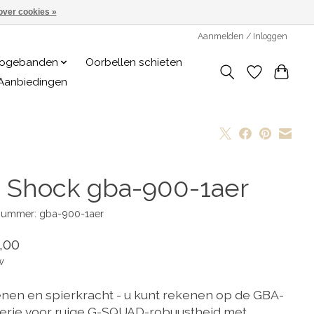
over cookies »
Aanmelden / Inloggen
logebanden
Oorbellen schieten
Aanbiedingen
- Shock gba-900-1aer
lnummer: gba-900-1aer
,00
w
nen en spierkracht - u kunt rekenen op de GBA-
erie voor ruige G-SQUAD-robuustheid met