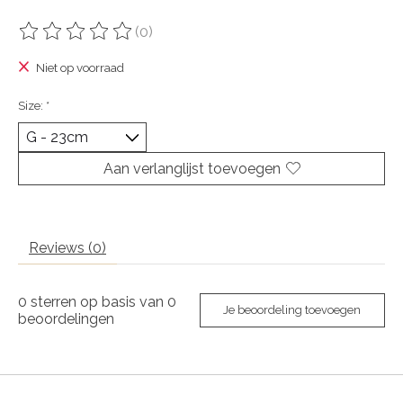
(0)
De beoordeling van dit product is
0
van de 5
Niet op voorraad
Size:
*
Aan verlanglijst toevoegen
Reviews (0)
0
sterren op basis van
0
Je beoordeling toevoegen
beoordelingen