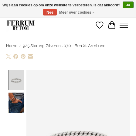
Wij slaan cookies op om onze website te verbeteren. Is dat akkoord?
Ja
Nee
Meer over cookies »
Wij zijn gelsoten van 14 tm 18 februari
Verlanglijst
Winkelwa
Home
/
925 Sterling Zilveren J070 - Ben Xs Armband
Product image slideshow Items