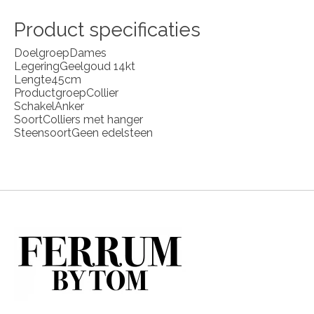
Product specificaties
Doelgroep
Dames
Legering
Geelgoud 14kt
Lengte
45cm
Productgroep
Collier
Schakel
Anker
Soort
Colliers met hanger
Steensoort
Geen edelsteen