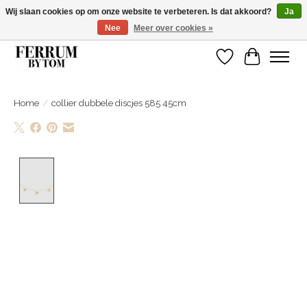
Wij slaan cookies op om onze website te verbeteren. Is dat akkoord?
Ja
Nee
Meer over cookies »
Wij zijn gelsoten van 14 tm 18 februari
Verlanglijst
Winkelwa
Home
/
collier dubbele discjes 585 45cm
Product image slideshow Items