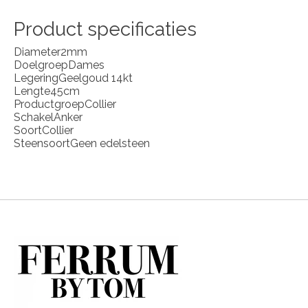
Product specificaties
Diameter
2mm
Doelgroep
Dames
Legering
Geelgoud 14kt
Lengte
45cm
Productgroep
Collier
Schakel
Anker
Soort
Collier
Steensoort
Geen edelsteen