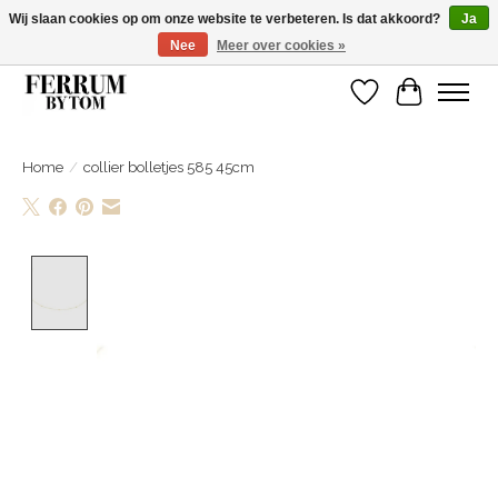
Wij slaan cookies op om onze website te verbeteren. Is dat akkoord?
Ja
Nee
Meer over cookies »
Wij zijn gelsoten van 14 tm 18 februari
Verlanglijst
Winkelwa
Home
/
collier bolletjes 585 45cm
Product image slideshow Items