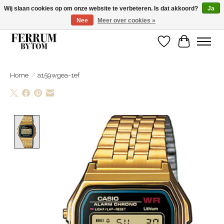
Wij slaan cookies op om onze website te verbeteren. Is dat akkoord?
Ja
Nee
Meer over cookies »
Wij zijn gelsoten van 14 tm 18 februari
Verlanglijst
Winkelwa
Home
/
a159wgea-1ef
Product image slideshow Items