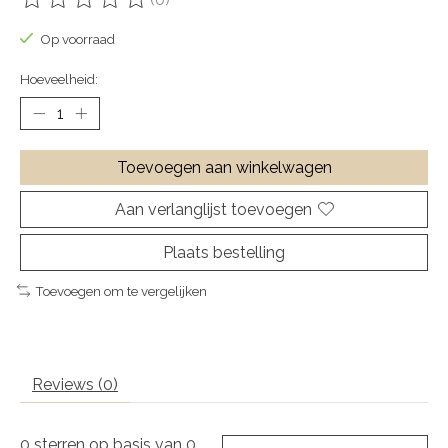
De beoordeling van dit product is
0
van de 5
Op voorraad
Hoeveelheid:
Toevoegen aan winkelwagen
Aan verlanglijst toevoegen
Plaats bestelling
Toevoegen om te vergelijken
Reviews (0)
0
sterren op basis van
0