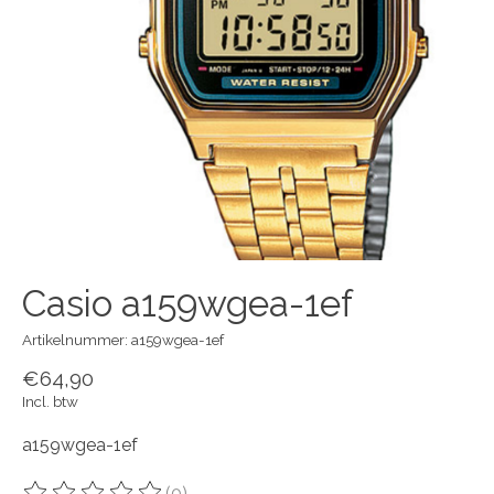
Casio a159wgea-1ef
Artikelnummer: a159wgea-1ef
€64,90
Incl. btw
a159wgea-1ef
(0)