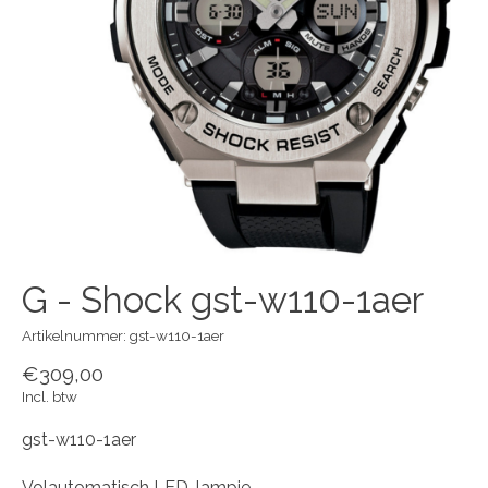
G - Shock gst-w110-1aer
Artikelnummer: gst-w110-1aer
€309,00
Incl. btw
gst-w110-1aer
Volautomatisch LED-lampje