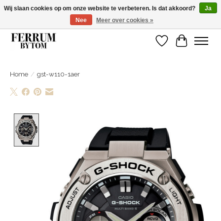
Wij slaan cookies op om onze website te verbeteren. Is dat akkoord?
Ja
Nee
Meer over cookies »
Wij zijn gelsoten van 14 tm 18 februari
Verlanglijst
Winkelwa
Home
/
gst-w110-1aer
Product image slideshow Items