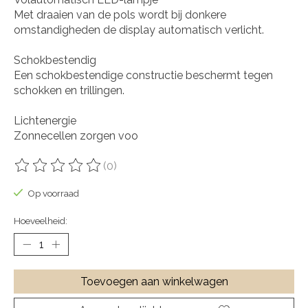
Met draaien van de pols wordt bij donkere
omstandigheden de display automatisch verlicht.
Schokbestendig
Een schokbestendige constructie beschermt tegen
schokken en trillingen.
Lichtenergie
Zonnecellen zorgen voo
(0)
De beoordeling van dit product is
0
van de 5
Op voorraad
Hoeveelheid:
Toevoegen aan winkelwagen