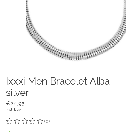
Ixxxi Men Bracelet Alba
silver
€24,95
Incl. btw
(0)
De beoordeling van dit product is
0
van de 5