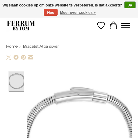
Wij slaan cookies op om onze website te verbeteren. Is dat akkoord?
Ja
Nee
Meer over cookies »
Wij zijn gelsoten van 14 tm 18 februari
Verlanglijst
Winkelwa
Home
/
Bracelet Alba silver
Product image slideshow Items