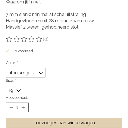
Waarom jij ’m wil
7 mm slank: minimalistische uitstraling
Handgevlochten uit 28 m duurzaam touw
Massief zilveren, gerhodineerd slot
(0)
De beoordeling van dit product is
0
van de 5
Op voorraad
Color:
*
Size:
*
Hoeveelheid:
Toevoegen aan winkelwagen