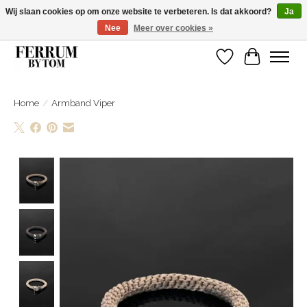
Wij slaan cookies op om onze website te verbeteren. Is dat akkoord?
Ja
Nee
Meer over cookies »
Wij zijn gelsoten van 14 tm 18 februari
Verlanglijst
Winkelwa
Home
/
Armband Viper
Product image slideshow Items