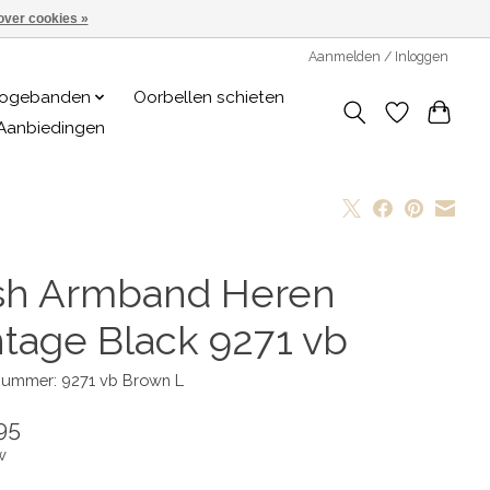
over cookies »
Aanmelden / Inloggen
logebanden
Oorbellen schieten
Aanbiedingen
sh Armband Heren
ntage Black 9271 vb
lnummer: 9271 vb Brown L
95
w