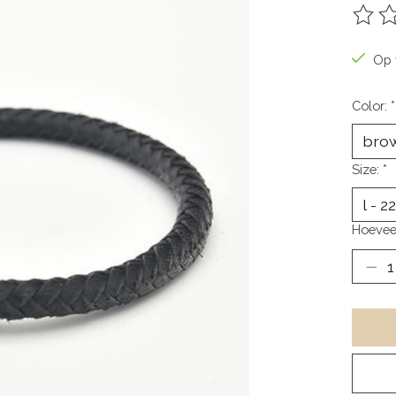
De be
Op 
Color:
*
Size:
*
Hoevee