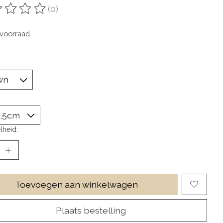
(0)
oordeling van dit product is
0
van de 5
voorraad
lheid:
Toevoegen aan winkelwagen
Plaats bestelling