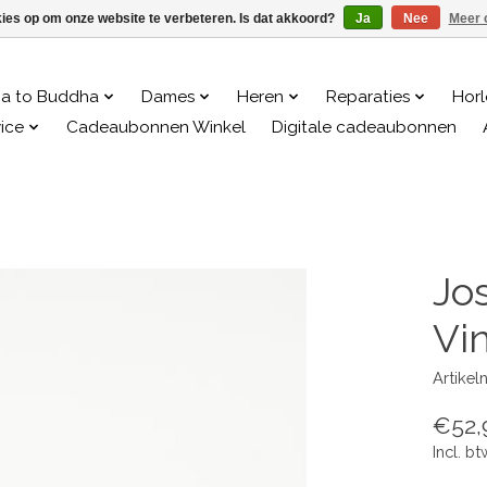
kies op om onze website te verbeteren. Is dat akkoord?
Ja
Nee
Meer 
a to Buddha
Dames
Heren
Reparaties
Hor
ice
Cadeaubonnen Winkel
Digitale cadeaubonnen
Jo
Vi
Artike
€52,
Incl. bt