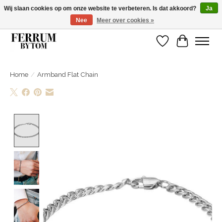
Wij slaan cookies op om onze website te verbeteren. Is dat akkoord?
Ja
Nee
Meer over cookies »
Wij zijn gelsoten van 14 tm 18 februari
Verlanglijst
Winkelwa
Home
/
Armband Flat Chain
Product image slideshow Items