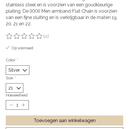
stainless steel en is voorzien van een goudkleurige
plating. De iXXXi Men armband Flat Chain is voorzien
van een fijne sluiting en is verkrijgbaar in de maten 19,
20, 21 en 22.
(0)
De beoordeling van dit product is
0
van de 5
Op voorraad
Color:
*
Size:
*
Hoeveelheid:
Toevoegen aan winkelwagen