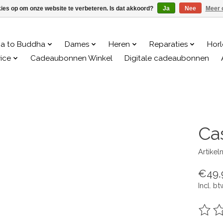
kies op om onze website te verbeteren. Is dat akkoord?
Ja
Nee
Meer 
a to Buddha
Dames
Heren
Reparaties
Hor
ice
Cadeaubonnen Winkel
Digitale cadeaubonnen
Ca
Artike
€49,
Incl. bt
De be