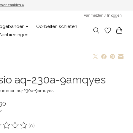
over cookies »
Aanmelden / Inloggen
logebanden
Oorbellen schieten
Aanbiedingen
sio aq-230a-9amqyes
lnummer: aq-230a-9amqyes
90
w
(0)
oordeling van dit product is
0
van de 5