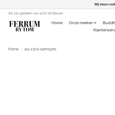
Wij slaan coo
Wij zijn gelsoten van 14 tm 18 februari
Home
Onze merken
Buddh
Klantenserv
Home
/
aq-230a-9amqyes
Product image slideshow Items