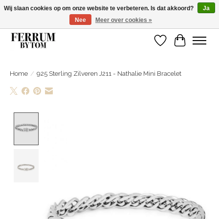
Wij slaan cookies op om onze website te verbeteren. Is dat akkoord?
Ja
Nee
Meer over cookies »
Wij zijn gelsoten van 14 tm 18 februari
Verlanglijst
Winkelwa
Home
/
925 Sterling Zilveren J211 - Nathalie Mini Bracelet
Product image slideshow Items