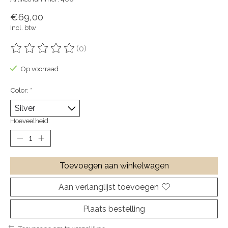
€69,00
Incl. btw
(0)
De beoordeling van dit product is
0
van de 5
Op voorraad
Color:
*
Hoeveelheid:
Toevoegen aan winkelwagen
Aan verlanglijst toevoegen
Plaats bestelling