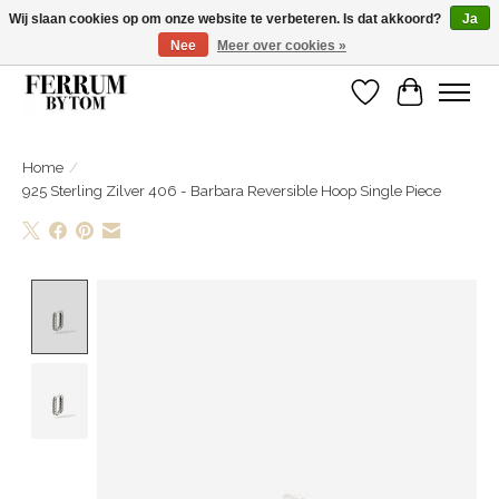
Wij slaan cookies op om onze website te verbeteren. Is dat akkoord?
Ja
Nee
Meer over cookies »
Wij zijn gelsoten van 14 tm 18 februari
Verlanglijst
Winkelwa
Home
/
925 Sterling Zilver 406 - Barbara Reversible Hoop Single Piece
Product image slideshow Items