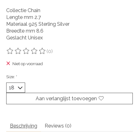
Collectie Chain
Lengte mm 2.7
Materiaal 925 Sterling Silver
Breedte mm 8.6
Geslacht Unisex
(0)
De beoordeling van dit product is
0
van de 5
Niet op voorraad
Size:
*
Aan verlanglijst toevoegen
Beschrijving
Reviews (0)